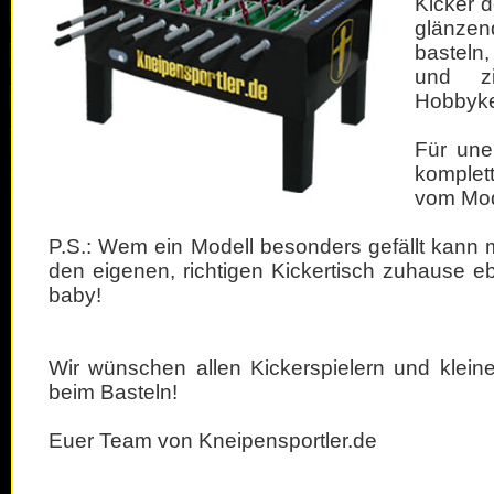
Kicker d
glänze
basteln
und zi
Hobbykel
Für uner
komplett
vom Mod
P.S.: Wem ein Modell besonders gefällt kann 
den eigenen, richtigen Kickertisch zuhause ebe
baby!
Wir wünschen allen Kickerspielern und klein
beim Basteln!
Euer Team von Kneipensportler.de