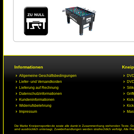
Informationen
Kneip
Allgemeine Geschäftsbedingungen
DVD 
Liefer- und Versandkosten
DVD 
Lieferung auf Rechnung
Sili
Datenschutzinformationen
Grif
Kundeninformationen
Kic
Widerrufsbelehrung
Kick
Impressum
Mast
Die Marke Kneipensportler.de sowie alle damit in Zusammenhang stehenden Texte, Graf
aind ausdrücklich untersagt. Zuwiderhandlungen werden strafrechtlich verfolgt. Alle Pr