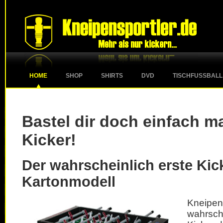
HOME
SHOP
SHIRTS
DVD
TISCHFUSSBALL
Bastel dir doch einfach m
Kicker!
Der wahrscheinlich erste Kick
Kartonmodell
Kneipe
wahrsc