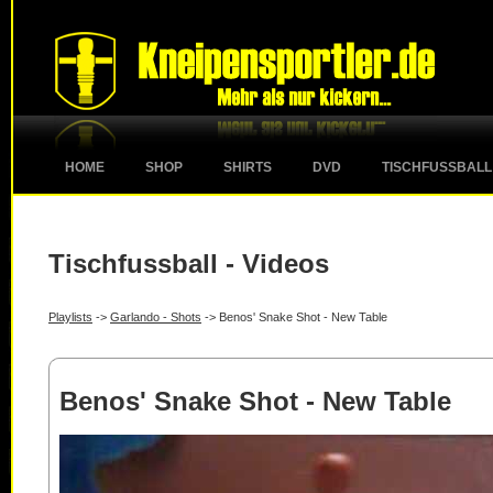
HOME
SHOP
SHIRTS
DVD
TISCHFUSSBALL
Tischfussball - Videos
Playlists
->
Garlando - Shots
-> Benos' Snake Shot - New Table
Benos' Snake Shot - New Table