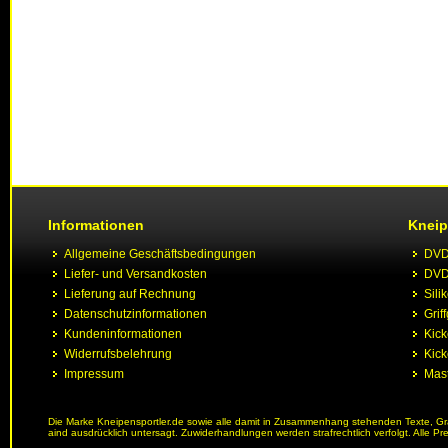
Informationen
Kneip
Allgemeine Geschäftsbedingungen
DVD 
Liefer- und Versandkosten
DVD 
Lieferung auf Rechnung
Sili
Datenschutzinformationen
Grif
Kundeninformationen
Kic
Widerrufsbelehrung
Kick
Impressum
Mast
Die Marke Kneipensportler.de sowie alle damit in Zusammenhang stehenden Texte, Graf
aind ausdrücklich untersagt. Zuwiderhandlungen werden strafrechtlich verfolgt. Alle Pr