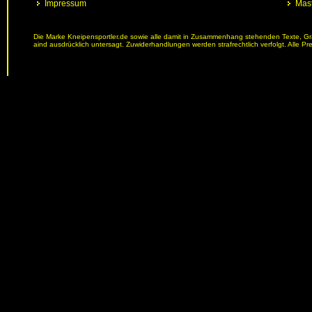
Impressum
Mast
Die Marke Kneipensportler.de sowie alle damit in Zusammenhang stehenden Texte, Graf
aind ausdrücklich untersagt. Zuwiderhandlungen werden strafrechtlich verfolgt. Alle Pr