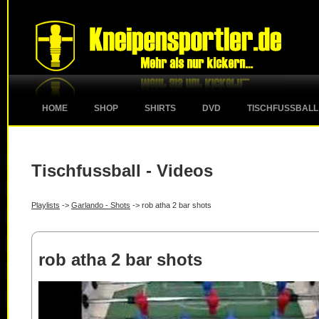
HOME
SHOP
SHIRTS
DVD
TISCHFUSSBALL
Tischfussball - Videos
Playlists
->
Garlando - Shots
-> rob atha 2 bar shots
rob atha 2 bar shots