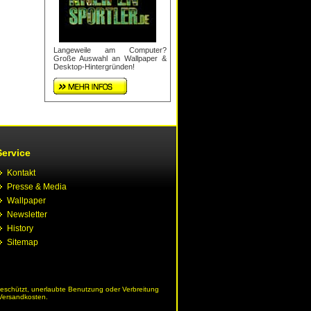
Langeweile am Computer?
Große Auswahl an Wallpaper &
Desktop-Hintergründen!
Service
Kontakt
Presse & Media
Wallpaper
Newsletter
History
Sitemap
geschützt, unerlaubte Benutzung oder Verbreitung
 Versandkosten.