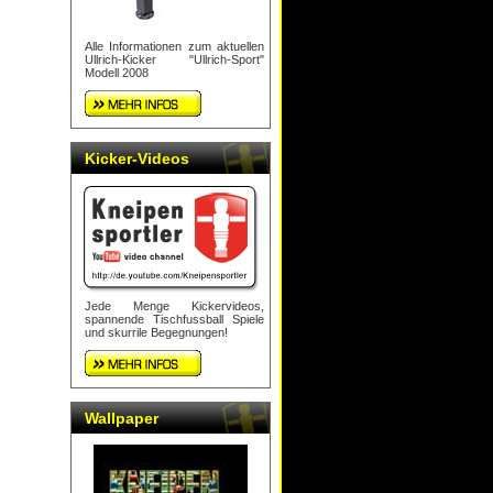
Alle Informationen zum aktuellen
Ullrich-Kicker "Ullrich-Sport"
Modell 2008
Kicker-Videos
Jede Menge Kickervideos,
spannende Tischfussball Spiele
und skurrile Begegnungen!
Wallpaper