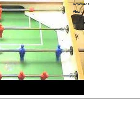
Keywords:
Views:
31758
Rating:
4.73