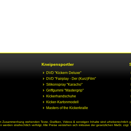
Kneipensportler
DVD "Kickern Deluxe"
DVD "Fairplay - Der (Kurz)Film"
Silikonspray "Karacho"
Griffgummi "Mastergrip"
Kickerhandschuhe
Kicker-Kartonmodell
Masters of the Kickerkralle
 in Zusammenhang stehenden Texte, Grafiken, Videos & sonstigen Inhalte sind urheberrechtlich 
werden strafrechtlich verfolgt. Alle Preise verstehen sich inklusive der gesetzlichen MwSt. zzgl.