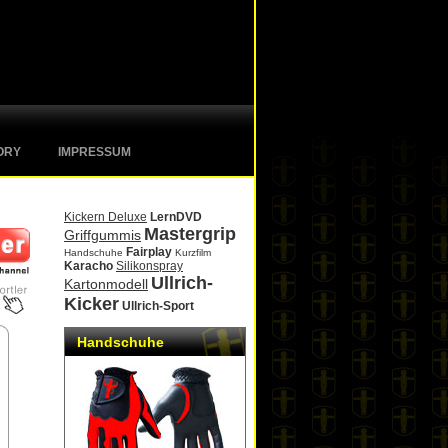
ORY
IMPRESSUM
Kickern Deluxe
LernDVD
Mastergrip
Griffgummis
Fairplay
Handschuhe
Kurzfilm
Karacho
Silikonspray
Ullrich-
Kartonmodell
Kicker
Ullrich-Sport
Handschuhe