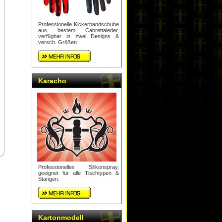
Professionelle Kickerhandschuhe
aus bestem Cabrettaleder,
verfügbar in zwei Designs &
versch. Größen
Karacho
Professionelles Silikonspray,
geeignet für alle Tischtypen &
Stangen.
Kartonmodell