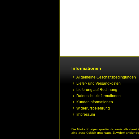
Informationen
Allgemeine Geschäftsbedingungen
Liefer- und Versandkosten
Lieferung auf Rechnung
Datenschutzinformationen
Kundeninformationen
Widerrufsbelehrung
Impressum
Die Marke Kneipensportler.de sowie alle damit
aind ausdrücklich untersagt. Zuwiderhandlungen 