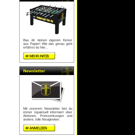
Bau dir deinen eigenen Kicker
aus Papier! Wie das genau geht
erfährst du hier...
Newsletter
Mit unserem Newsletter bist du
immer topaktuell informiert über
Aktionen, Preissenkungen und
andere, tolle Neuigkeiten.