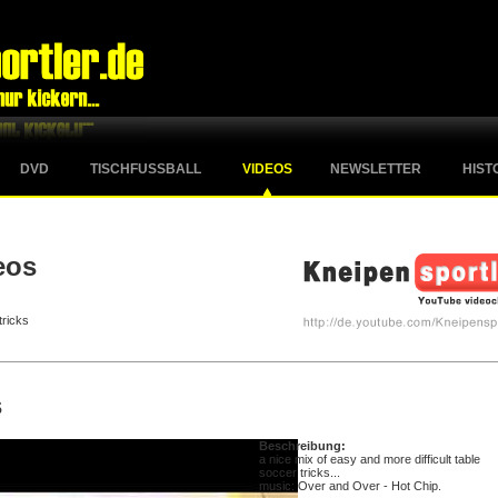
DVD
TISCHFUSSBALL
VIDEOS
NEWSLETTER
HIST
eos
tricks
s
Beschreibung:
a nice mix of easy and more difficult table
soccer tricks...
music: Over and Over - Hot Chip.