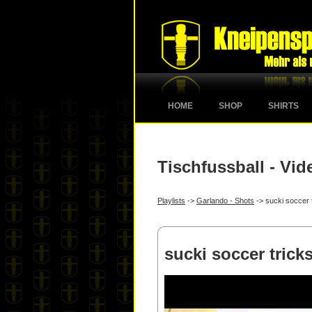
HOME
SHOP
SHIRTS
Tischfussball - Vid
Playlists
->
Garlando - Shots
-> sucki soccer 
sucki soccer trick