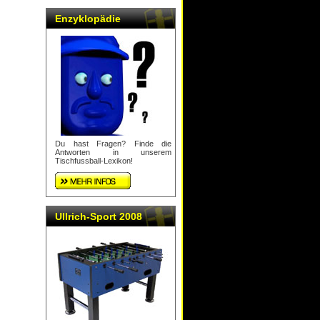
Enzyklopädie
Du hast Fragen? Finde die
Antworten in unserem
Tischfussball-Lexikon!
Ullrich-Sport 2008