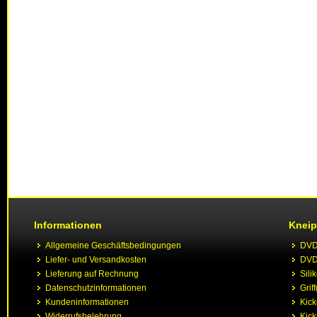
Informationen
Kneip
Allgemeine Geschäftsbedingungen
DVD 
Liefer- und Versandkosten
DVD 
Lieferung auf Rechnung
Sili
Datenschutzinformationen
Grif
Kundeninformationen
Kic
Widerrufsbelehrung
Kick