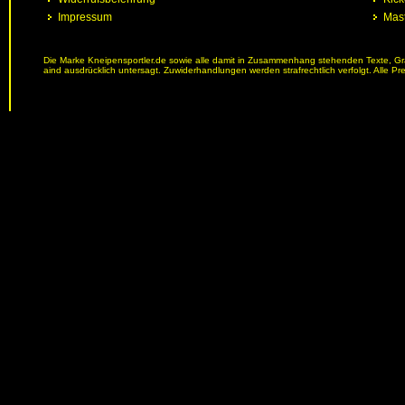
Impressum
Mast
Die Marke Kneipensportler.de sowie alle damit in Zusammenhang stehenden Texte, Graf
aind ausdrücklich untersagt. Zuwiderhandlungen werden strafrechtlich verfolgt. Alle Pr