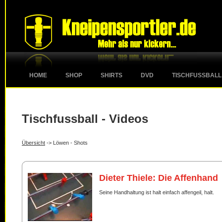
HOME
SHOP
SHIRTS
DVD
TISCHFUSSBALL
Tischfussball - Videos
Übersicht
-> Löwen - Shots
Dieter Thiele: Die Affenhand
Seine Handhaltung ist halt einfach affengeil, halt.