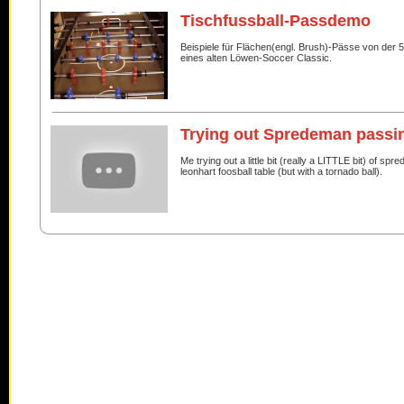
Tischfussball-Passdemo
Beispiele für Flächen(engl. Brush)-Pässe von der 
eines alten Löwen-Soccer Classic.
Trying out Spredeman passin
Me trying out a little bit (really a LITTLE bit) of sp
leonhart foosball table (but with a tornado ball).