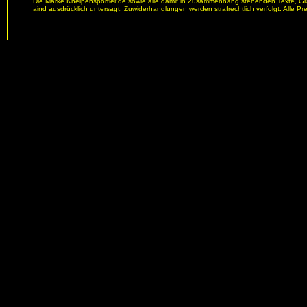
Die Marke Kneipensportler.de sowie alle damit in Zusammenhang stehenden Texte, Graf
aind ausdrücklich untersagt. Zuwiderhandlungen werden strafrechtlich verfolgt. Alle Pr