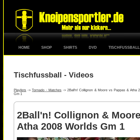
HOME
SHOP
SHIRTS
DVD
TISCHFUSSBALL
Tischfussball - Videos
Playlists
->
Tornado - Matches
-> 2Ball'n! Collignon & Moore vs Pappas & Atha 
Gm 1
2Ball'n! Collignon & Moor
Atha 2008 Worlds Gm 1