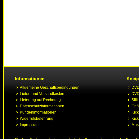
Informationen
Kneip
Allgemeine Geschäftsbedingungen
DVD 
Liefer- und Versandkosten
DVD 
Lieferung auf Rechnung
Sili
Datenschutzinformationen
Grif
Kundeninformationen
Kic
Widerrufsbelehrung
Kick
Impressum
Mast