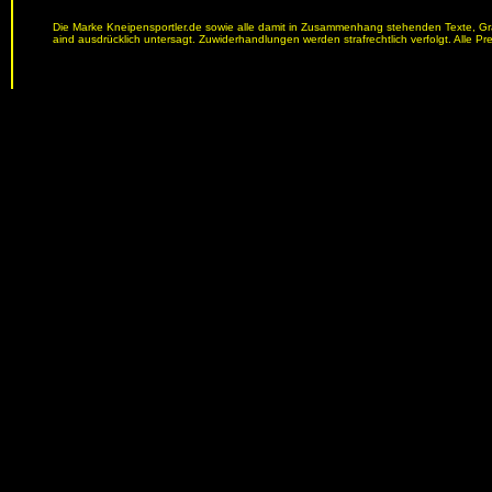
Die Marke Kneipensportler.de sowie alle damit in Zusammenhang stehenden Texte, Graf
aind ausdrücklich untersagt. Zuwiderhandlungen werden strafrechtlich verfolgt. Alle Pr