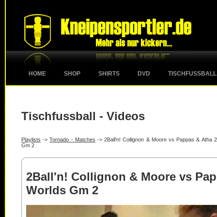
HOME
SHOP
SHIRTS
DVD
TISCHFUSSBALL
Tischfussball - Videos
Playlists
->
Tornado - Matches
-> 2Ball'n! Collignon & Moore vs Pappas & Atha 
Gm 2
2Ball'n! Collignon & Moore vs Pa
Worlds Gm 2