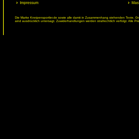
Impressum
Mast
Die Marke Kneipensportler.de sowie alle damit in Zusammenhang stehenden Texte, Graf
aind ausdrücklich untersagt. Zuwiderhandlungen werden strafrechtlich verfolgt. Alle Pr