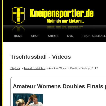
HOME
SHOP
SHIRTS
DVD
TISCHFUSSBALL
Tischfussball - Videos
Playlists
->
Tornado - Matches
-> Amateur Womens Doubles Finals pt. 2 of 2
Amateur Womens Doubles Finals pt