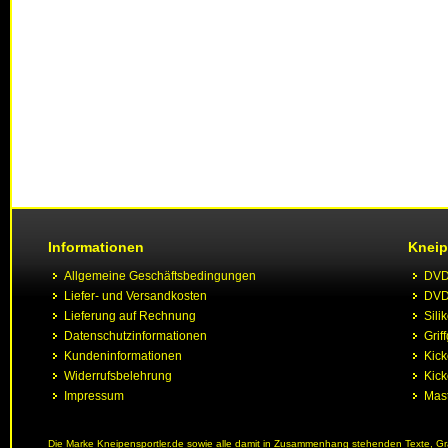
Informationen
Kneip
Allgemeine Geschäftsbedingungen
DVD 
Liefer- und Versandkosten
DVD 
Lieferung auf Rechnung
Sili
Datenschutzinformationen
Grif
Kundeninformationen
Kic
Widerrufsbelehrung
Kick
Impressum
Mast
Die Marke Kneipensportler.de sowie alle damit in Zusammenhang stehenden Texte, Graf