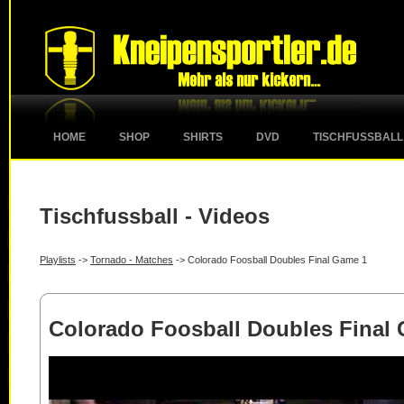
HOME
SHOP
SHIRTS
DVD
TISCHFUSSBALL
Tischfussball - Videos
Playlists
->
Tornado - Matches
-> Colorado Foosball Doubles Final Game 1
Colorado Foosball Doubles Final