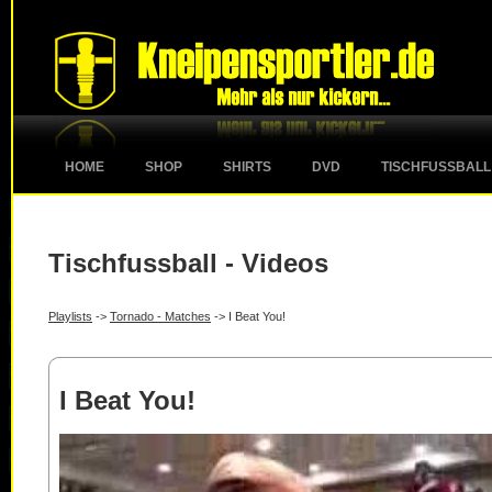
HOME
SHOP
SHIRTS
DVD
TISCHFUSSBALL
Tischfussball - Videos
Playlists
->
Tornado - Matches
-> I Beat You!
I Beat You!