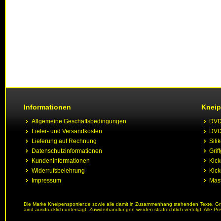
Informationen
Kneip
Allgemeine Geschäftsbedingungen
DVD 
Liefer- und Versandkosten
DVD 
Lieferung auf Rechnung
Sili
Datenschutzinformationen
Grif
Kundeninformationen
Kic
Widerrufsbelehrung
Kick
Impressum
Mast
Die Marke Kneipensportler.de sowie alle damit in Zusammenhang stehenden Texte, Graf
aind ausdrücklich untersagt. Zuwiderhandlungen werden strafrechtlich verfolgt. Alle Pr