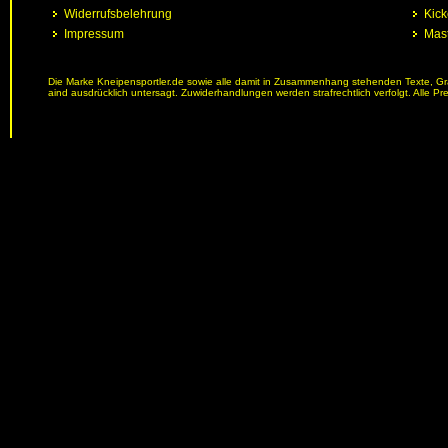
Widerrufsbelehrung
Kick
Impressum
Mast
Die Marke Kneipensportler.de sowie alle damit in Zusammenhang stehenden Texte, Graf
aind ausdrücklich untersagt. Zuwiderhandlungen werden strafrechtlich verfolgt. Alle Pr