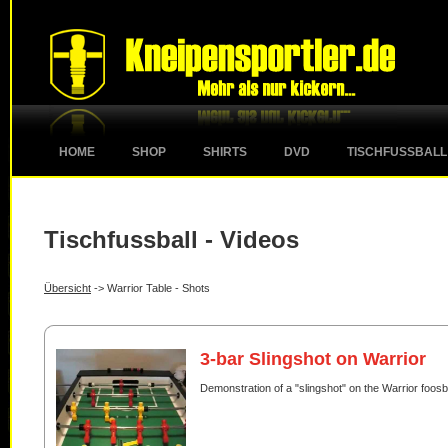
HOME
SHOP
SHIRTS
DVD
TISCHFUSSBALL
Tischfussball - Videos
Übersicht
-> Warrior Table - Shots
3-bar Slingshot on Warrior
Demonstration of a "slingshot" on the Warrior foosba