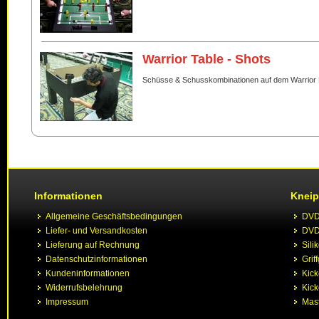
Warrior Table - Shots
Schüsse & Schusskombinationen auf dem Warrior 
Informationen
Kneip
Allgemeine Geschäftsbedingungen
DVD 
Liefer- und Versandkosten
DVD 
Lieferung auf Rechnung
Sili
Datenschutzinformationen
Grif
Kundeninformationen
Kic
Widerrufsbelehrung
Kick
Impressum
Mast