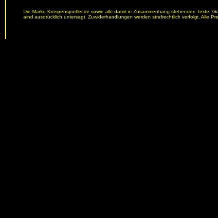
Die Marke Kneipensportler.de sowie alle damit in Zusammenhang stehenden Texte, Graf
aind ausdrücklich untersagt. Zuwiderhandlungen werden strafrechtlich verfolgt. Alle Pr