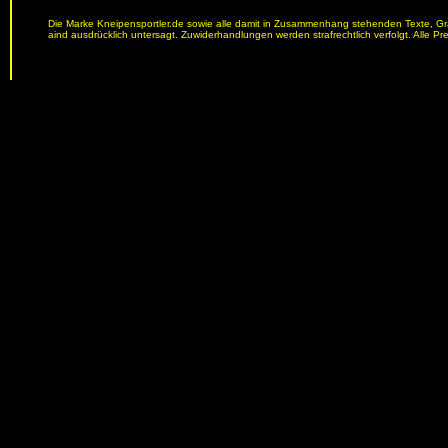
Die Marke Kneipensportler.de sowie alle damit in Zusammenhang stehenden Texte, Graf
aind ausdrücklich untersagt. Zuwiderhandlungen werden strafrechtlich verfolgt. Alle Pr