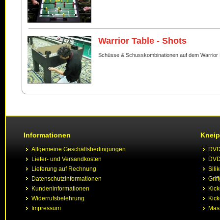
Warrior Table - Shots
Schüsse & Schusskombinationen auf dem Warrior 
Informationen
Kneip
Allgemeine Geschäftsbedingungen
DVD 
Liefer- und Versandkosten
DVD 
Lieferung auf Rechnung
Sili
Datenschutzinformationen
Grif
Kundeninformationen
Kic
Widerrufsbelehrung
Kick
Impressum
Mast