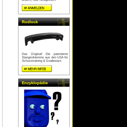
Rodlock
Das Original! Die patentierte
Stangenklemme aus den USA für
Schusstraining & Goaliewars
Enzyklopädie