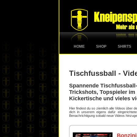
HOME
SHOP
SHIRTS
Tischfussball - Vid
Spannende Tischfussball-
Trickshots, Topspieler im 
Kickertische und vieles vi
Hier findest du so ziemlich alle Videos über
dich in unserem eigens dafür eingerichte
Benachrichtigung sobald neue Videos hinzuge
Bonzini