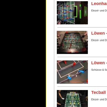
Leonhar
Einzel- und D
Löwen 
Einzel- und 
Löwen 
Schüsse & Sc
Tecball
Einzel- und 