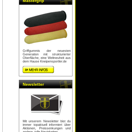
Mastergrip
Griffgummis der neuesten
Generation mit strukturierter
Oberfläche, eine Weltneuheit aus
dem Hause Kneipensportler.de
Newsletter
Mit unserem Newsletter bist du
immer topaktuell informiert über
Aktionen, Preissenkungen und
andere, tolle Neuigkeiten.