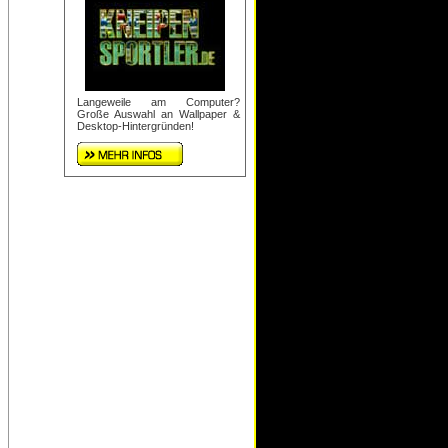
Langeweile am Computer?
Große Auswahl an Wallpaper &
Desktop-Hintergründen!