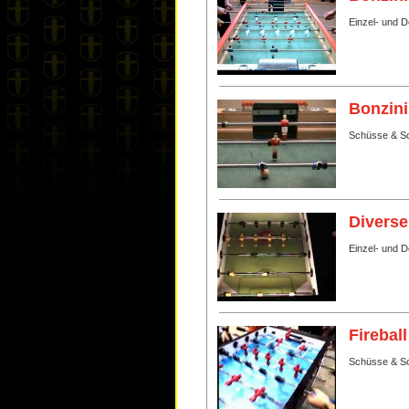
Einzel- und 
Bonzini
Schüsse & Sc
Diverse
Einzel- und 
Fireball
Schüsse & Sc