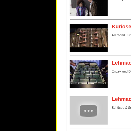
Kurios
Allerhand Ku
Lehmac
Einzel- und 
Lehmac
Schüsse & S