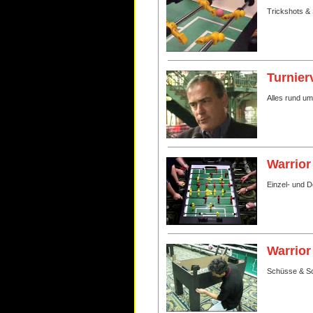
Trickshots & 
Turnier
Alles rund u
Warrior
Einzel- und 
Warrior
Schüsse & Sc