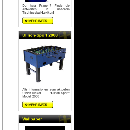
Du hast Fragen? Finde die
Antworten in unserem
Tischfussball-Lexikon!
Ullrich-Sport 2008
Alle Informationen zum aktuellen
Ullrich-Kicker "Ullrich-Sport"
Modell 2008
Wallpaper