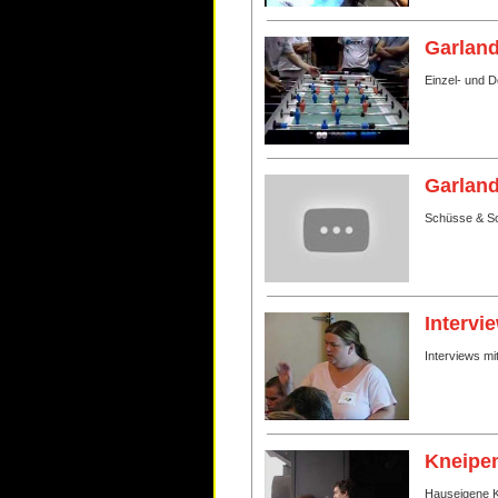
Garland
Einzel- und 
Garland
Schüsse & Sc
Intervi
Interviews mi
Kneipen
Hauseigene Kn