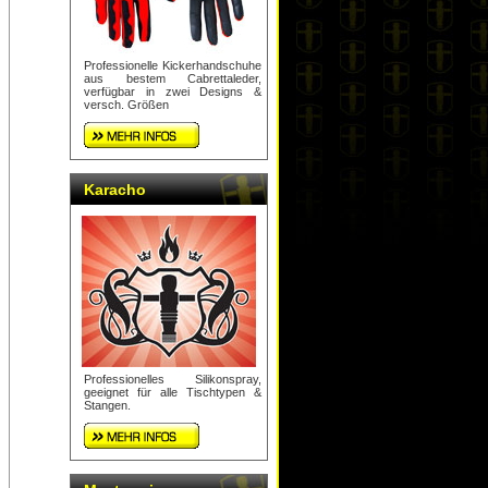
Professionelle Kickerhandschuhe
aus bestem Cabrettaleder,
verfügbar in zwei Designs &
versch. Größen
Karacho
Professionelles Silikonspray,
geeignet für alle Tischtypen &
Stangen.