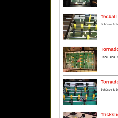
Tecball
Schüsse & Sc
Tornado
Einzel- und 
Tornado
Schüsse & Sc
Tricksh