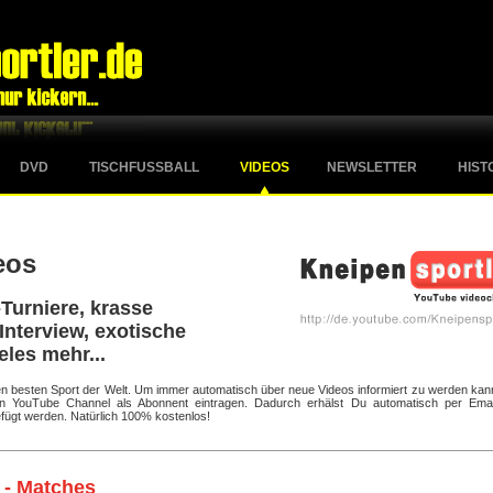
DVD
TISCHFUSSBALL
VIDEOS
NEWSLETTER
HIST
eos
Turniere, krasse
Interview, exotische
eles mehr...
 den besten Sport der Welt. Um immer automatisch über neue Videos informiert zu werden kan
ten YouTube Channel als Abonnent eintragen. Dadurch erhälst Du automatisch per Emai
fügt werden. Natürlich 100% kostenlos!
 - Matches