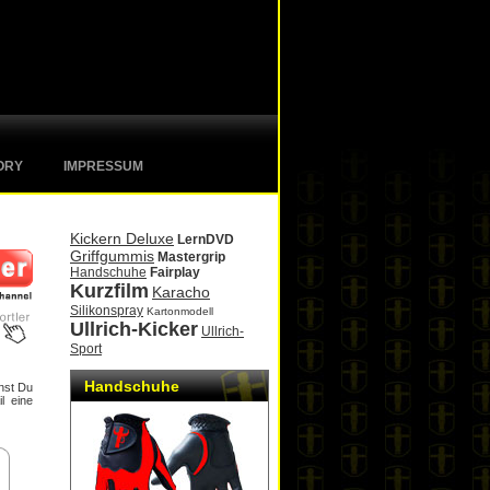
ORY
IMPRESSUM
Kickern Deluxe
LernDVD
Griffgummis
Mastergrip
Handschuhe
Fairplay
Kurzfilm
Karacho
Silikonspray
Kartonmodell
Ullrich-Kicker
Ullrich-
Sport
Handschuhe
nst Du
l eine