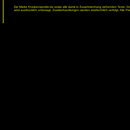
Die Marke Kneipensportler.de sowie alle damit in Zusammenhang stehenden Texte, Graf
aind ausdrücklich untersagt. Zuwiderhandlungen werden strafrechtlich verfolgt. Alle Pr