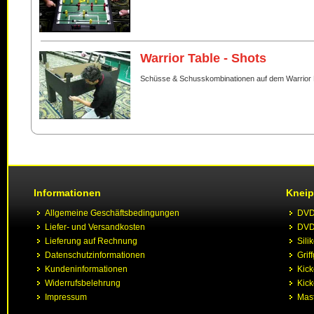
Warrior Table - Shots
Schüsse & Schusskombinationen auf dem Warrior 
Informationen
Kneip
Allgemeine Geschäftsbedingungen
DVD 
Liefer- und Versandkosten
DVD 
Lieferung auf Rechnung
Sili
Datenschutzinformationen
Grif
Kundeninformationen
Kic
Widerrufsbelehrung
Kick
Impressum
Mast