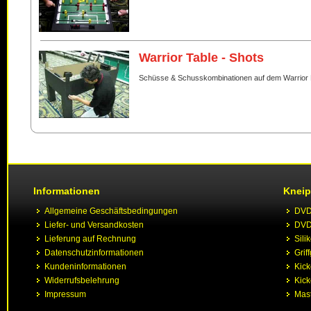
Warrior Table - Shots
Schüsse & Schusskombinationen auf dem Warrior 
Informationen
Kneip
Allgemeine Geschäftsbedingungen
DVD 
Liefer- und Versandkosten
DVD 
Lieferung auf Rechnung
Sili
Datenschutzinformationen
Grif
Kundeninformationen
Kic
Widerrufsbelehrung
Kick
Impressum
Mast