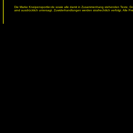
Die Marke Kneipensportler.de sowie alle damit in Zusammenhang stehenden Texte, Graf
aind ausdrücklich untersagt. Zuwiderhandlungen werden strafrechtlich verfolgt. Alle Pr