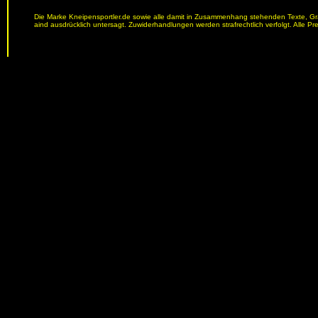
Die Marke Kneipensportler.de sowie alle damit in Zusammenhang stehenden Texte, Graf
aind ausdrücklich untersagt. Zuwiderhandlungen werden strafrechtlich verfolgt. Alle Pr