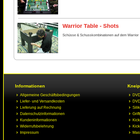
Warrior Table - Shots
Schüsse & Schusskombinationen auf dem Warrior 
Informationen
Kneip
Allgemeine Geschäftsbedingungen
DVD 
Liefer- und Versandkosten
DVD 
Lieferung auf Rechnung
Sili
Datenschutzinformationen
Grif
Kundeninformationen
Kic
Widerrufsbelehrung
Kick
Impressum
Mast