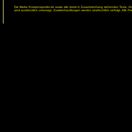
Die Marke Kneipensportler.de sowie alle damit in Zusammenhang stehenden Texte, Graf
aind ausdrücklich untersagt. Zuwiderhandlungen werden strafrechtlich verfolgt. Alle Pr