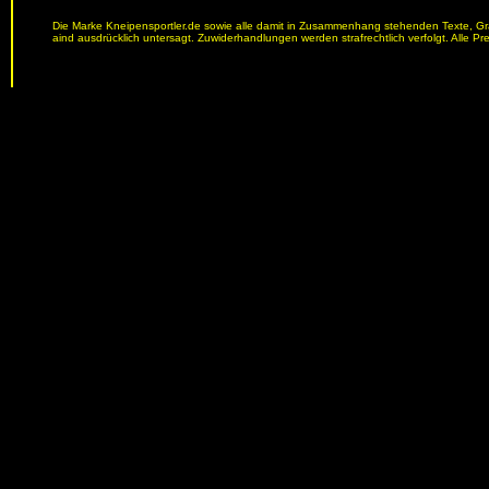
Die Marke Kneipensportler.de sowie alle damit in Zusammenhang stehenden Texte, Graf
aind ausdrücklich untersagt. Zuwiderhandlungen werden strafrechtlich verfolgt. Alle Pr