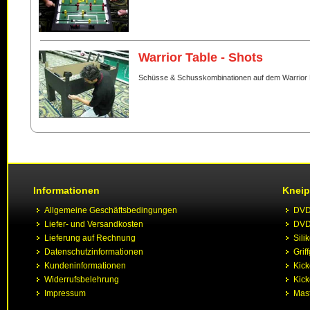
Warrior Table - Shots
Schüsse & Schusskombinationen auf dem Warrior 
Informationen
Kneip
Allgemeine Geschäftsbedingungen
DVD 
Liefer- und Versandkosten
DVD 
Lieferung auf Rechnung
Sili
Datenschutzinformationen
Grif
Kundeninformationen
Kic
Widerrufsbelehrung
Kick
Impressum
Mast