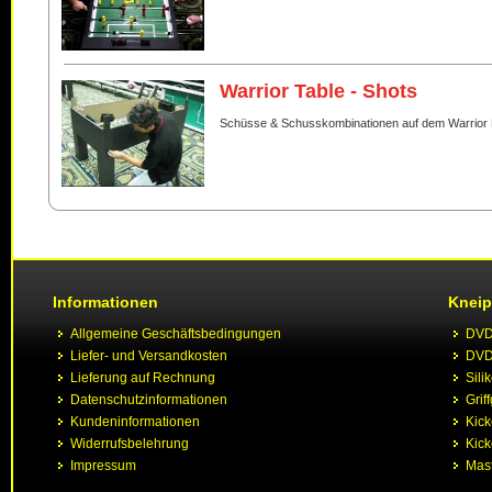
Warrior Table - Shots
Schüsse & Schusskombinationen auf dem Warrior 
Informationen
Kneip
Allgemeine Geschäftsbedingungen
DVD 
Liefer- und Versandkosten
DVD 
Lieferung auf Rechnung
Sili
Datenschutzinformationen
Grif
Kundeninformationen
Kic
Widerrufsbelehrung
Kick
Impressum
Mast