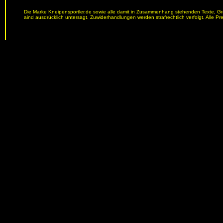
Die Marke Kneipensportler.de sowie alle damit in Zusammenhang stehenden Texte, Graf
aind ausdrücklich untersagt. Zuwiderhandlungen werden strafrechtlich verfolgt. Alle Pr