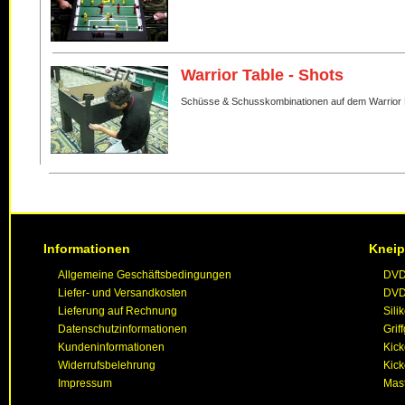
Warrior Table - Shots
Schüsse & Schusskombinationen auf dem Warrior 
Informationen
Kneip
Allgemeine Geschäftsbedingungen
DVD 
Liefer- und Versandkosten
DVD 
Lieferung auf Rechnung
Sili
Datenschutzinformationen
Grif
Kundeninformationen
Kic
Widerrufsbelehrung
Kick
Impressum
Mast