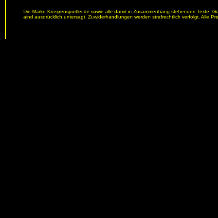
Die Marke Kneipensportler.de sowie alle damit in Zusammenhang stehenden Texte, Graf
aind ausdrücklich untersagt. Zuwiderhandlungen werden strafrechtlich verfolgt. Alle Pr