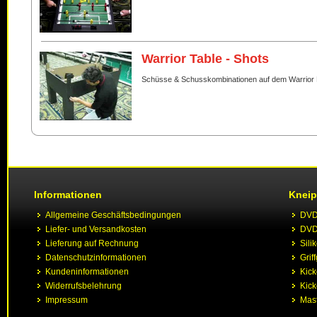
Warrior Table - Shots
Schüsse & Schusskombinationen auf dem Warrior 
Informationen
Kneip
Allgemeine Geschäftsbedingungen
DVD 
Liefer- und Versandkosten
DVD 
Lieferung auf Rechnung
Sili
Datenschutzinformationen
Grif
Kundeninformationen
Kic
Widerrufsbelehrung
Kick
Impressum
Mast