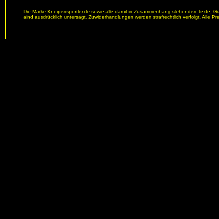
Die Marke Kneipensportler.de sowie alle damit in Zusammenhang stehenden Texte, Graf
aind ausdrücklich untersagt. Zuwiderhandlungen werden strafrechtlich verfolgt. Alle Pr